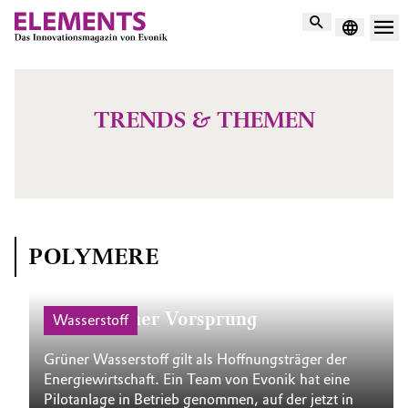
Suche
TRENDS & THEMEN
POLYMERE
Hauchdünner Vorsprung
E
Wasserstoff
Grüner Wasserstoff gilt als Hoffnungsträger der
We
Energiewirtschaft. Ein Team von Evonik hat eine
Di
Pilotanlage in Betrieb genommen, auf der jetzt in
Pl