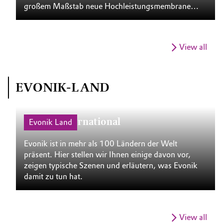
großem Maßstab neue Hochleistungs­membranen
Ev
für die Wasserelektrolyse hergestellt werden. Sie
Qu
sind der Schlüssel zur kostengünstigeren
si
Herstellung von grünem Wasserstoff. Den
View all
benötigt die Industrie sowohl als Baustein zur
Dekarbonisierung als auch für die
Energieunabhängigkeit.
EVONIK-LAND
Evonik International
S
Evonik Land
Evonik ist in mehr als 100 Ländern der Welt
Di
präsent. Hier stellen wir Ihnen einige davon vor,
we
zeigen typische Szenen und erläutern, was Evonik
da
damit zu tun hat.
ei
di
Pr
ge
View all