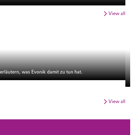
View all
S
wir Ihnen einige davon vor, zeigen typische Szenen und erläutern, was Evonik damit zu tun hat.
Di
en
View all