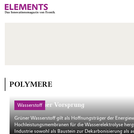
POLYMERE
Hauchdünner Vorsprung
Wasserstoff
Grüner Wasserstoff gilt als Hoffnungsträger der Energie
Hochleistungs­membranen für die Wasserelektrolyse herge
Industrie sowohl als Baustein zur Dekarbonisierung als a