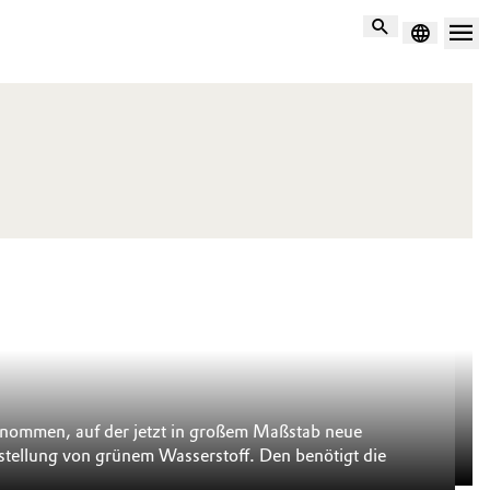
Suche
E
 genommen, auf der jetzt in großem Maßstab neue
We
rstellung von grünem Wasserstoff. Den benötigt die
um