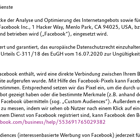
ienste
ecke der Analyse und Optimierung des Internetangebots sowie f
Facebook Inc., 1 Hacker Way, Menlo Park, CA 94025, USA, bzw. f
nd betrieben wird („Facebook“), eingesetzt wird.
rt und garantiert, das europäische Datenschutzrecht einzuhalte
 Urteils C-311/18 des EuGH vom 16.07.2020 zur Ungültigkeit de
Facebook enthält, wird eine direkte Verbindung zwischen Ihrem 
te aufgerufen wurde. Mit Hilfe des Facebook-Pixels kann Faceb
estimmen. Entsprechend setzen wir das Pixel ein, um die durch 
ebot gezeigt haben oder die bestimmte Merkmale (z.B. anhand d
 Facebook übermitteln (sog. „Custom Audiences“). Außerdem er
 zu messen, indem wir sehen ob Nutzer nach einem Klick auf ei
einem Dienst von Facebook registriert sind, kann Facebook den 
ebook.com/business/help/553691765029382
ences (interessenbasierte Werbung von Facebook) jederzeit f