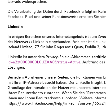
tab=ads widersprechen.
Die Verarbeitung der Daten durch Facebook erfolgt im Rah
Facebook-Pixel und seiner Funktionsweise erhalten Sie hie
LinkedIn
In einigen Bereichen unseres Internetangebots ist zum Zwe
des Netzwerks LinkedIn eingebunden. Anbieter ist die Link
Ireland Limited, 77 Sir John Rogerson’s Quay, Dublin 2, Irl
LinkedIn ist unter dem Privacy-Shield-Abkommen zertifizie
id=a2zt0000000L0UZAA0&status=Active
. Aufgrund des
Lösungen.
Bei jedem Abruf einer unserer Seiten, die Funktionen von Li
mit Ihrer IP-Adresse besucht haben. Der LinkedIn Insight T
Grundlage der Interaktion der Nutzer mit unserem Interneta
Ihrem Benutzerkonto zuordnen. Wenn Sie den “Recommend-Bu
Ihnen und Ihrem Benutzerkonto zuordnen. Weitere Informati
https://www.linkedin.com/help/linkedin/answer/6552