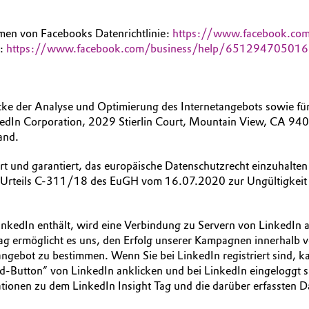
men von Facebooks Datenrichtlinie:
https://www.facebook.com
r:
https://www.facebook.com/business/help/65129470501
cke der Analyse und Optimierung des Internetangebots sowie fü
edIn Corporation, 2029 Stierlin Court, Mountain View, CA 9404
and.
rt und garantiert, das europäische Datenschutzrecht einzuhalte
 Urteils C-311/18 des EuGH vom 16.07.2020 zur Ungültigkeit des
nkedIn enthält, wird eine Verbindung zu Servern von LinkedIn au
ag ermöglicht es uns, den Erfolg unserer Kampagnen innerhalb v
ngebot zu bestimmen. Wenn Sie bei LinkedIn registriert sind, k
tton” von LinkedIn anklicken und bei LinkedIn eingeloggt sin
onen zu dem LinkedIn Insight Tag und die darüber erfassten Dat
1