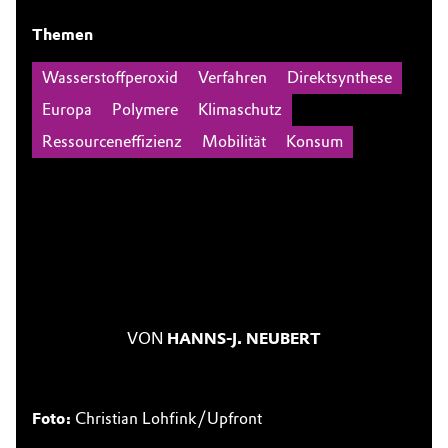
Themen
Wasserstoffperoxid
Verfahren
Direktsynthese
Europa
Polymere
Klimaschutz
Ressourceneffizienz
Mobilität
Konsum
VON
HANNS-J. NEUBERT
Foto:
Christian Lohfink/Upfront