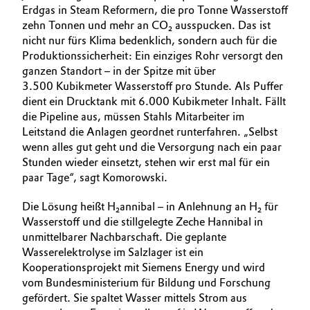
Erdgas in Steam Reformern, die pro Tonne Wasserstoff
zehn Tonnen und mehr an CO₂ ausspucken. Das ist
nicht nur fürs Klima bedenklich, sondern auch für die
Produktions­sicherheit: Ein einziges Rohr versorgt den
ganzen Standort – in der Spitze mit über
3.500 Kubikmeter Wasserstoff pro Stunde. Als Puffer
dient ein Drucktank mit 6.000 Kubikmeter Inhalt. Fällt
die Pipeline aus, müssen Stahls Mitarbeiter im
Leitstand die Anlagen geordnet runterfahren. „Selbst
wenn alles gut geht und die Versorgung nach ein paar
Stunden wieder einsetzt, stehen wir erst mal für ein
paar Tage“, sagt Komorowski.
Die Lösung heißt H₂annibal – in Anlehnung an H₂ für
Wasserstoff und die stillgelegte Zeche Hannibal in
unmittelbarer Nachbarschaft. Die geplante
Wasserelektro­lyse im Salzlager ist ein
Kooperationsprojekt mit Siemens Energy und wird
vom Bundesministerium für Bildung und Forschung
gefördert. Sie spaltet Wasser mittels Strom aus