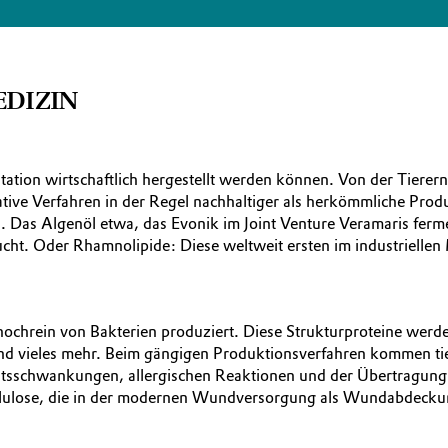
EDIZIN
ntation wirtschaftlich hergestellt werden können. Von der Tierer
ative Verfahren in der Regel nachhaltiger als herkömmliche Prod
n. Das Algenöl etwa, das Evonik im Joint Venture Veramaris ferm
ht. Oder Rhamnolipide: Diese weltweit ersten im industriellen 
chrein von Bakterien produziert. Diese Strukturproteine werd
 und vieles mehr. Beim gängigen Produktionsverfahren kommen ti
litätsschwankungen, allergischen Reaktionen und der Übertragun
 Zellulose, die in der modernen Wundversorgung als Wundabdeck