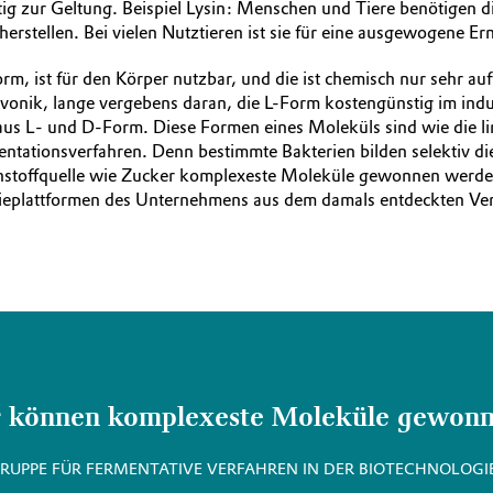
tig zur Geltung. Beispiel Lysin: Menschen und Tiere benötigen 
erstellen. Bei vielen Nutztieren ist sie für eine ausgewogene 
rm, ist für den Körper nutzbar, und die ist chemisch nur sehr au
nik, lange vergebens daran, die L-Form kostengünstig im indus
s L‑ und D-Form. Diese Formen eines Moleküls sind wie die li
mentationsverfahren. Denn bestimmte Bakterien bilden selektiv d
stoffquelle wie Zucker komplexeste Moleküle gewonnen werden“
ogieplattformen des Unternehmens aus dem damals entdeckten Ver
r können komplexeste Moleküle gewonn
GRUPPE FÜR FERMENTATIVE VERFAHREN IN DER BIOTECHNOLOG