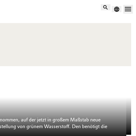
Suche
E
 genommen, auf der jetzt in großem Maßstab neue
We
rstellung von grünem Wasserstoff. Den benötigt die
um