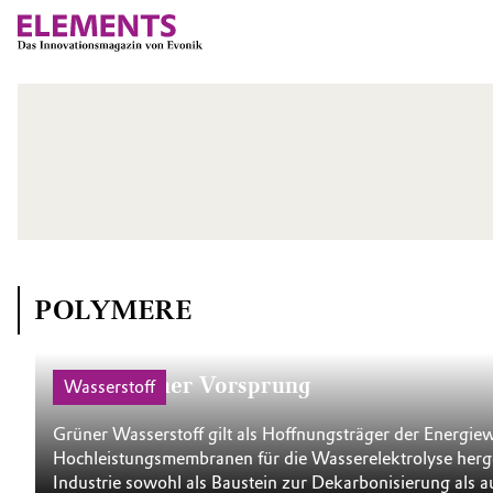
POLYMERE
Hauchdünner Vorsprung
Wasserstoff
Grüner Wasserstoff gilt als Hoffnungsträger der Energie
Hochleistungs­membranen für die Wasserelektrolyse herge
Industrie sowohl als Baustein zur Dekarbonisierung als a