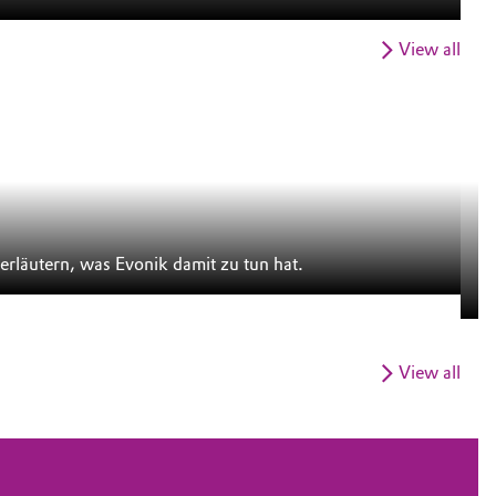
View all
S
wir Ihnen einige davon vor, zeigen typische Szenen und erläutern, was Evonik damit zu tun hat.
Di
en
View all