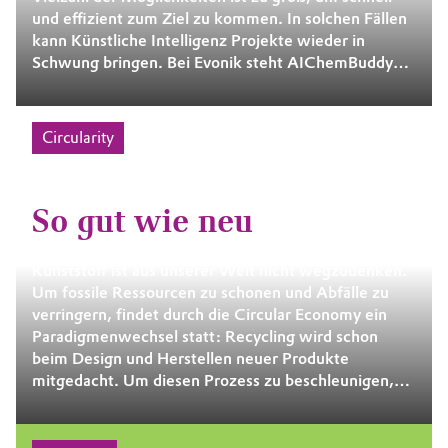
und effizient zum Ziel zu kommen. In solchen Fällen
kann Künstliche Intelligenz Projekte wieder in
Schwung bringen. Bei Evonik steht AIChemBuddy
seinen menschlichen Kollegen mit Rat zur Seite und
liefert neue Inspiration.
Circularity
So gut wie neu
Kunststoff ist aus unserer Welt nicht wegzudenken.
Um fossile Ressourcen zu schonen und Abfälle zu
verringern, findet durch die Circular Economy ein
Paradigmenwechsel statt: Recycling wird schon
beim Design und Herstellen neuer Produkte
mitgedacht. Um diesen Prozess zu beschleunigen,
entwickelt Evonik gemeinsam mit Partnern neue
Lösungen. Das Motto: Design for Circularity.