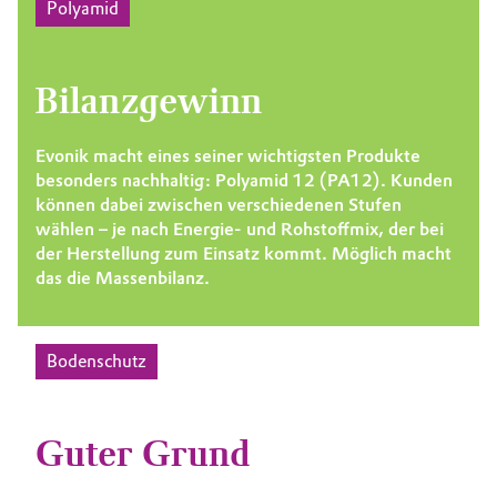
Polyamid
Bilanzgewinn
Evonik macht eines seiner wichtigsten Produkte
besonders nachhaltig: Polyamid 12 (PA12). Kunden
können dabei zwischen verschiedenen Stufen
wählen – je nach Energie- und Rohstoffmix, der bei
der Herstellung zum Einsatz kommt. Möglich macht
das die Massenbilanz.
Bodenschutz
Guter Grund