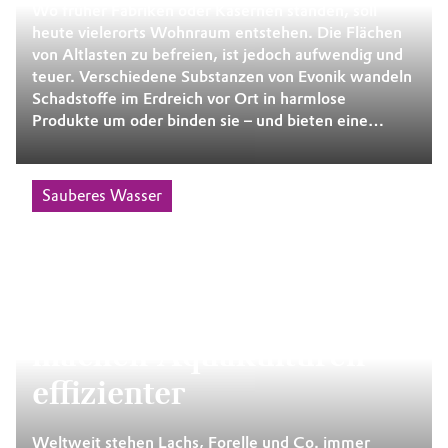
Wo früher Fabriken oder Kasernen standen, soll
heute vielerorts Wohnraum entstehen. Die Flächen
von Altlasten zu befreien, ist jedoch aufwendig und
teuer. Verschiedene ­Substanzen von Evonik wandeln
Schadstoffe im Erdreich vor Ort in harmlose
Produkte um oder binden sie – und bieten eine
nachhaltige und kostengünstige Alternative zu
klassischen Sanierungsarten.
Sauberes Wasser
Butter bei die Fische:
Kieselsäure-Partikel
machen Aquakulturen
effizienter
Weltweit stehen Lachs, Forelle und Co. immer