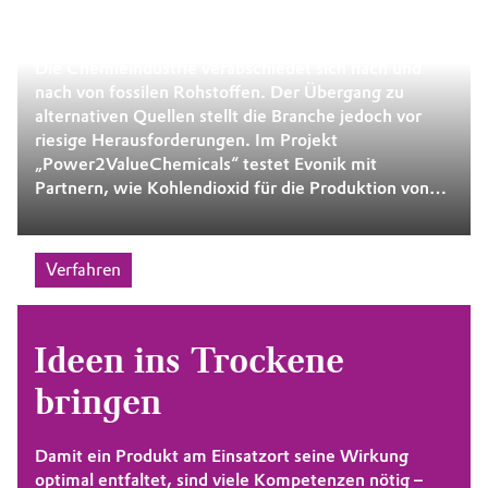
Düfte aus Klimagas
Die Chemieindustrie verabschiedet sich nach und
nach von fossilen Rohstoffen. Der Übergang zu
alternativen Quellen stellt die Branche jedoch vor
riesige Herausforderungen. Im Projekt
„Power2ValueChemicals“ testet Evonik mit
Partnern, wie Kohlendioxid für die Produktion von
Duftstoffen genutzt werden kann.
Verfahren
Ideen ins Trockene
bringen
Damit ein Produkt am Einsatzort seine Wirkung
optimal entfaltet, sind viele Kompetenzen nötig –