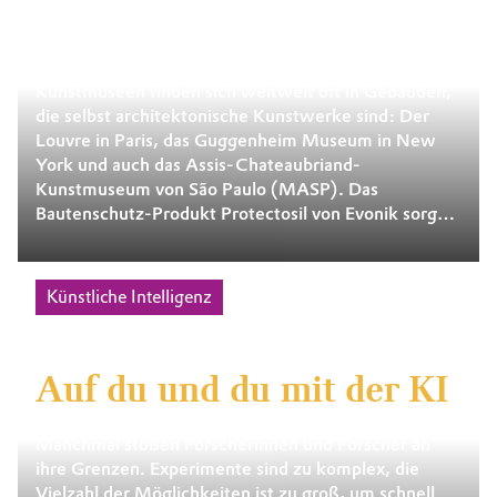
Kunst Schützen
Kunstmuseen finden sich weltweit oft in Gebäuden,
die selbst architektonische Kunstwerke sind: Der
Louvre in Paris, das Guggenheim Museum in New
York und auch das Assis-Chateaubriand-
Kunstmuseum von São Paulo (MASP). Das
Bautenschutz-Produkt Protectosil von Evonik sorgt
dafür, dass herausragende Bauten in ihrem Bestand
geschützt sind.
Künstliche Intelligenz
Auf du und du mit der KI
Manchmal stoßen Forscherinnen und Forscher an
ihre Grenzen. Experimente sind zu komplex, die
Vielzahl der Möglichkeiten ist zu groß, um schnell