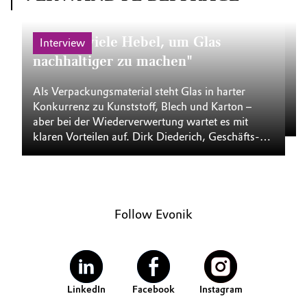
"Es gibt viele Hebel, um Glas
K
Interview
nachhaltiger zu machen"
Kr
Ve
Als Verpackungsmaterial steht Glas in harter
An
Konkurrenz zu Kunststoff, Blech und Karton –
be
aber bei der Wiederverwertung wartet es mit
en
klaren Vorteilen auf. Dirk Diederich, Geschäfts­
ei
führer des Instituts für Glas- und
Al
Rohstofftechnologie in ­Göttingen, erklärt, in
welchen Anwendungen Glas besonders punkten
kann und wie es sich weiter optimieren lässt.
Follow Evonik
LinkedIn
Facebook
Instagram